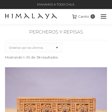
ENVIAMOS A TODO CHILE.
Carrito
0
PERCHEROS Y REPISAS
Estás aquí:
Ordenado
Mostrando 1–30 de 38 resultados
por
los
últimos