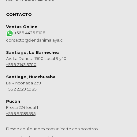
CONTACTO
Ventas Online
+56 9 4426 8106
contacto@tiendahimalaya.cl
Santiago, Lo Barnechea
Av. La Dehesa 1500 Local 9 y 10
+56 9 3143 5700
Santiago, Huechuraba
La Rinconada 239
+56 2 2929 5985
Pucón
Fresia 224 local 1
+56 9 93189395
Desde aquí puedes comunicarte con nosotros.