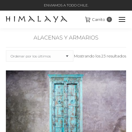
ENVIAMOS A TODO CHILE.
Carrito
0
ALACENAS Y ARMARIOS
Estás aquí:
Or
Mostrando los 23 resultados
po
los
últ