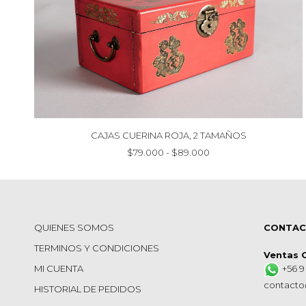
CAJAS CUERINA ROJA, 2 TAMAÑOS
Rango
$
79.000
-
$
89.000
de
precios:
desde
$79.000
hasta
QUIENES SOMOS
CONTA
$89.000
TERMINOS Y CONDICIONES
Ventas 
MI CUENTA
+56 9
contacto
HISTORIAL DE PEDIDOS