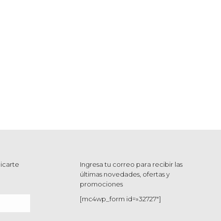
icarte
Ingresa tu correo para recibir las
últimas novedades, ofertas y
promociones
[mc4wp_form id=»32727″]