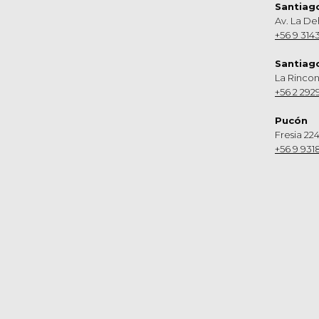
Santiag
Av. La De
+56 9 314
Santiag
La Rinco
+56 2 292
Pucón
Fresia 224
+56 9 931