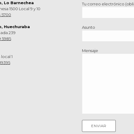
o, Lo Barnechea
Tu correo electrónico (obli
hesa 1500 Local 9 y 10
3 5700
o, Huechuraba
Asunto
nada 239
9 5985
Mensaje
 local 1
89395