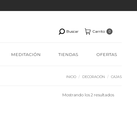
Buscar
Carrito
0
MEDITACIÓN
TIENDAS
OFERTAS
Estás aquí:
INICIO
DECORACIÓN
CAJAS
Ordenado
Mostrando los 2 resultados
por
los
últimos