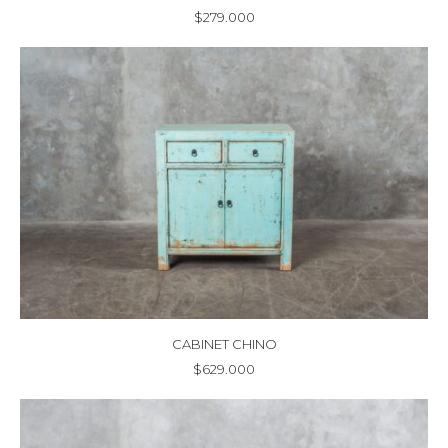
$
279.000
CABINET CHINO
$
629.000