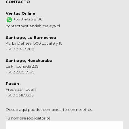
CONTACTO
Ventas Online
+56 9 4426 8106
contacto@tiendahimalaya.cl
Santiago, Lo Barnechea
Av. La Dehesa 1500 Local 9 y 10
+56 9 3143 5700
Santiago, Huechuraba
La Rinconada 239
+56 2 2929 5985
Pucón
Fresia 224 local 1
+56 9 93189395
Desde aquí puedes comunicarte con nosotros.
Tu nombre (obligatorio)