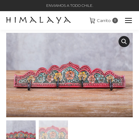
ENVIAMOS A TODO CHILE.
Carrito
0