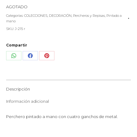
AGOTADO
Categorías:
COLECCIONES
,
DECORACIÓN
,
Percheros y Repisas
,
Pintado a
mano
SKU:
J-215 r
Compartir
Share
Share
Share
on
on
on
WhatsApp
Facebook
Pinterest
Descripción
Información adicional
Perchero pintado a mano con cuatro ganchos de metal.