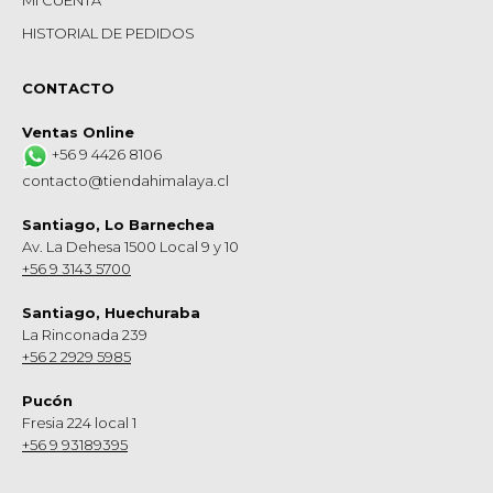
MI CUENTA
HISTORIAL DE PEDIDOS
CONTACTO
Ventas Online
+56 9 4426 8106
contacto@tiendahimalaya.cl
Santiago, Lo Barnechea
Av. La Dehesa 1500 Local 9 y 10
+56 9 3143 5700
Santiago, Huechuraba
La Rinconada 239
+56 2 2929 5985
Pucón
Fresia 224 local 1
+56 9 93189395