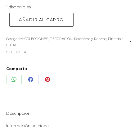
1 disponibles
AÑADIR AL CARRO
Categorías:
COLECCIONES
,
DECORACIÓN
,
Percheros y Repisas
,
Pintado a
mano
SKU:
J-215 a
Compartir
Share
Share
Share
on
on
on
WhatsApp
Facebook
Pinterest
Descripción
Información adicional