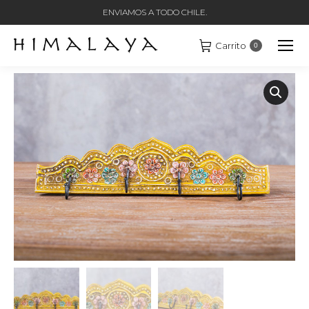
ENVIAMOS A TODO CHILE.
Carrito
0