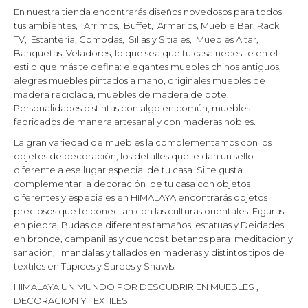
En nuestra tienda encontrarás diseños novedosos para todos
tus ambientes, Arrimos, Buffet, Armarios, Mueble Bar, Rack
TV, Estantería, Comodas, Sillas y Sitiales, Muebles Altar,
Banquetas, Veladores, lo que sea que tu casa necesite en el
estilo que más te defina: elegantes muebles chinos antiguos,
alegres muebles pintados a mano, originales muebles de
madera reciclada, muebles de madera de bote.
Personalidades distintas con algo en común, muebles
fabricados de manera artesanal y con maderas nobles.
La gran variedad de muebles la complementamos con los
objetos de decoración, los detalles que le dan un sello
diferente a ese lugar especial de tu casa. Si te gusta
complementar la decoración de tu casa con objetos
diferentes y especiales en HIMALAYA encontrarás objetos
preciosos que te conectan con las culturas orientales. Figuras
en piedra, Budas de diferentes tamaños, estatuas y Deidades
en bronce, campanillas y cuencos tibetanos para meditación y
sanación, mandalas y tallados en maderas y distintos tipos de
textiles en Tapices y Sarees y Shawls.
HIMALAYA UN MUNDO POR DESCUBRIR EN MUEBLES ,
DECORACION Y TEXTILES