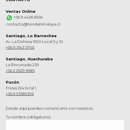
Ventas Online
+56 9 4426 8106
contacto@tiendahimalaya.cl
Santiago, Lo Barnechea
Av. La Dehesa 1500 Local 9 y 10
+56 9 3143 5700
Santiago, Huechuraba
La Rinconada 239
+56 2 2929 5985
Pucón
Fresia 224 local 1
+56 9 93189395
Desde aquí puedes comunicarte con nosotros.
Tu nombre (obligatorio)