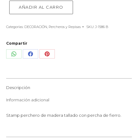
AÑADIR AL CARRO
Categorías:
DECORACIÓN
,
Percheros y Repisas
SKU:
J-1586 B
Compartir
Share
Share
Share
on
on
on
WhatsApp
Facebook
Pinterest
Descripción
Información adicional
Stamp perchero de madera tallado con percha de fierro.