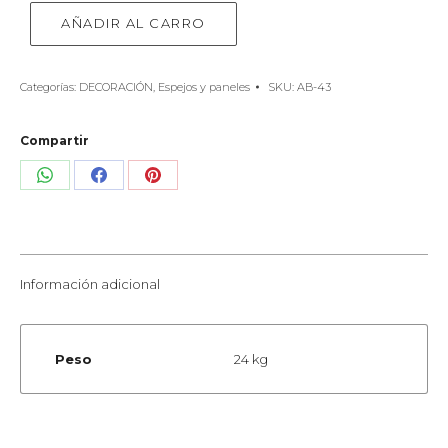
AÑADIR AL CARRO
Categorías:
DECORACIÓN
,
Espejos y paneles
SKU:
AB-43
Compartir
Share
Share
Share
on
on
on
WhatsApp
Facebook
Pinterest
Información adicional
Peso
24 kg