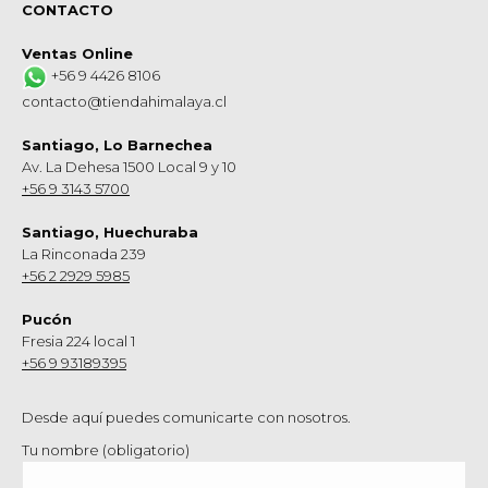
CONTACTO
Ventas Online
+56 9 4426 8106
contacto@tiendahimalaya.cl
Santiago, Lo Barnechea
Av. La Dehesa 1500 Local 9 y 10
+56 9 3143 5700
Santiago, Huechuraba
La Rinconada 239
+56 2 2929 5985
Pucón
Fresia 224 local 1
+56 9 93189395
Desde aquí puedes comunicarte con nosotros.
Tu nombre (obligatorio)