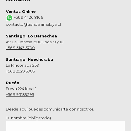
Ventas Online
+56 9 4426 8106
contacto@tiendahimalaya.cl
Santiago, Lo Barnechea
Av. La Dehesa 1500 Local 9 y 10
+56 9 3143 5700
Santiago, Huechuraba
La Rinconada 239
+56 2 2929 5985
Pucón
Fresia 224 local 1
+56 9 93189395
Desde aquí puedes comunicarte con nosotros.
Tu nombre (obligatorio)