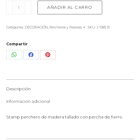
Perchero
AÑADIR AL CARRO
stamp
tallado
ameba
Categorías:
DECORACIÓN
,
Percheros y Repisas
SKU:
J-1585 B
cantidad
Compartir
Share
Share
Share
on
on
on
WhatsApp
Facebook
Pinterest
Descripción
Información adicional
Stamp perchero de madera tallado con percha de fierro.