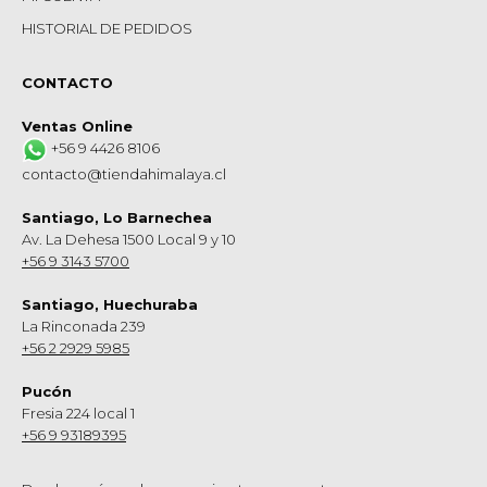
HISTORIAL DE PEDIDOS
CONTACTO
Ventas Online
+56 9 4426 8106
contacto@tiendahimalaya.cl
Santiago, Lo Barnechea
Av. La Dehesa 1500 Local 9 y 10
+56 9 3143 5700
Santiago, Huechuraba
La Rinconada 239
+56 2 2929 5985
Pucón
Fresia 224 local 1
+56 9 93189395