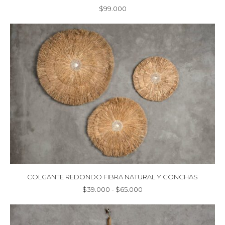
$
99.000
COLGANTE REDONDO FIBRA NATURAL Y CONCHAS
Rango
$
39.000
-
$
65.000
de
precios:
desde