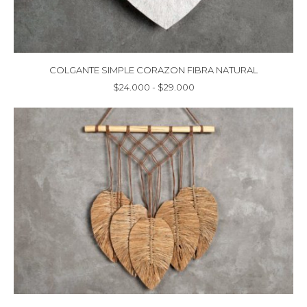
COLGANTE SIMPLE CORAZON FIBRA NATURAL
Rango
$
24.000
-
$
29.000
de
precios:
desde
$24.000
hasta
$29.000