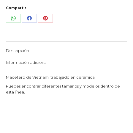
Compartir
Share
Share
Share
on
on
on
WhatsApp
Facebook
Pinterest
Descripción
Información adicional
Macetero de Vietnam, trabajado en cerámica.
Puedes encontrar diferentes tamaños y modelos dentro de
esta línea.