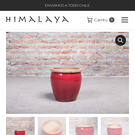
ENVIAMOS A TODO CHILE.
Carrito
0