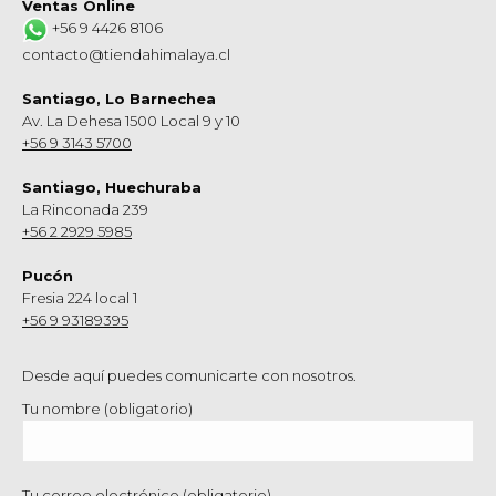
Ventas Online
+56 9 4426 8106
contacto@tiendahimalaya.cl
Santiago, Lo Barnechea
Av. La Dehesa 1500 Local 9 y 10
+56 9 3143 5700
Santiago, Huechuraba
La Rinconada 239
+56 2 2929 5985
Pucón
Fresia 224 local 1
+56 9 93189395
Desde aquí puedes comunicarte con nosotros.
Tu nombre (obligatorio)
Tu correo electrónico (obligatorio)