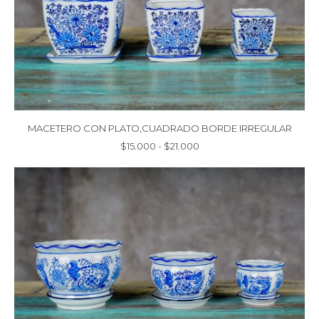
MACETERO CON PLATO,CUADRADO BORDE IRREGULAR
Rango
$
15.000
-
$
21.000
de
precios:
desde
$15.000
hasta
$21.000