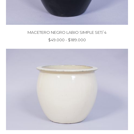
MACETERO NEGRO LABIO SIMPLE SET/ 4
Rango
$
49.000
-
$
189.000
de
precios:
desde
$49.000
hasta
$189.000