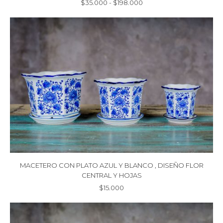
Rango
$
35.000
-
$
198.000
de
precios:
desde
$35.000
hasta
$198.000
MACETERO CON PLATO AZUL Y BLANCO , DISEÑO FLOR
CENTRAL Y HOJAS
$
15.000