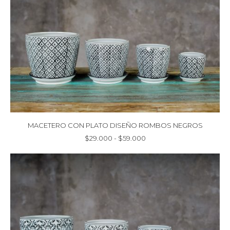
hasta
$59.000
MACETERO CON PLATO DISEÑO ROMBOS NEGROS
Rango
$
29.000
-
$
59.000
de
precios:
desde
$29.000
hasta
$59.000