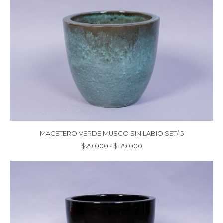
MACETERO VERDE MUSGO SIN LABIO SET/ 5
Rango
$
29.000
-
$
179.000
de
precios:
desde
$29.000
hasta
$179.000