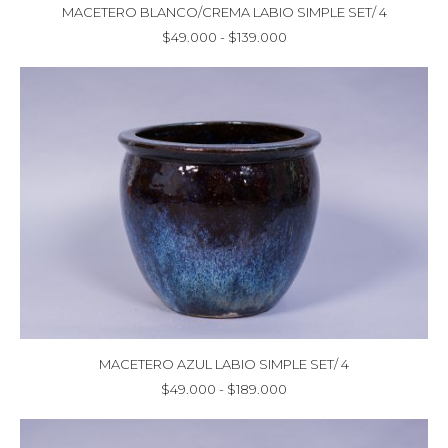
MACETERO BLANCO/CREMA LABIO SIMPLE SET/ 4
Rango
$
49.000
-
$
139.000
de
precios:
desde
$49.000
hasta
$139.000
MACETERO AZUL LABIO SIMPLE SET/ 4
Rango
$
49.000
-
$
189.000
de
precios:
desde