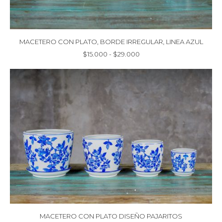
MACETERO CON PLATO, BORDE IRREGULAR, LINEA AZUL
Rango
$
15.000
-
$
29.000
de
precios:
desde
$15.000
hasta
$29.000
MACETERO CON PLATO DISEÑO PAJARITOS