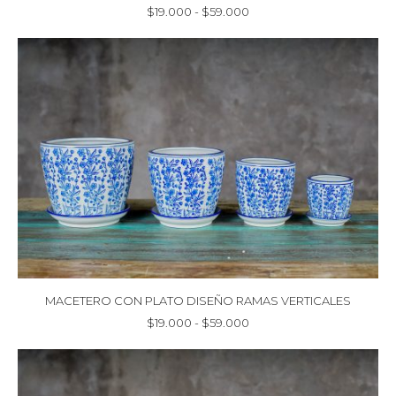
Rango
$
19.000
-
$
59.000
de
precios:
desde
$19.000
hasta
$59.000
MACETERO CON PLATO DISEÑO RAMAS VERTICALES
Rango
$
19.000
-
$
59.000
de
precios:
desde
$19.000