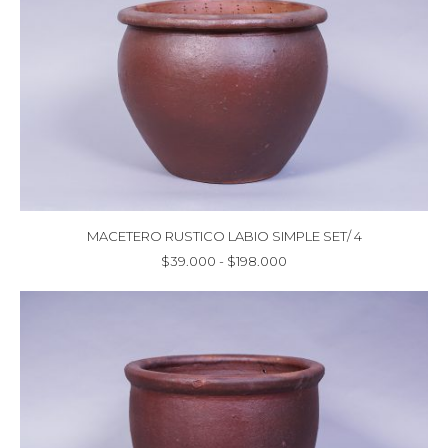
hasta
$179.000
MACETERO RUSTICO LABIO SIMPLE SET/ 4
Rango
$
39.000
-
$
198.000
de
precios:
desde
$39.000
hasta
$198.000