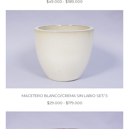
Rango
$
49.000
-
$
189.000
de
precios:
desde
$49.000
hasta
$189.000
MACETERO BLANCO/CREMA SIN LABIO SET/ 5
Rango
$
29.000
-
$
179.000
de
precios:
desde
$29.000