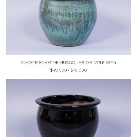
MACETERO VERDE MUSGO LABIO SIMPLE SET/4
Rango
$
49.000
-
$
79.000
de
precios:
desde
$49.000
hasta
$79.000