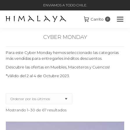
ENVIAMOS A TODO CHILE.
Carrito
0
CYBER MONDAY
Estás aquí:
Para este Cyber Monday hemos seleccionado las categorías
más vendidas para entregarles inéditos descuentos.
Descubre las ofertas en Muebles, Maceteros y Cuencos!
*Válido del 2 al 4 de Octubre 2023.
Ordenado
Mostrando 1–30 de 67 resultados
por
los
últimos