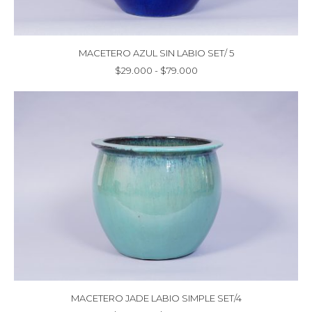
MACETERO AZUL SIN LABIO SET/ 5
Rango
$
29.000
-
$
79.000
de
precios:
desde
$29.000
hasta
$79.000
MACETERO JADE LABIO SIMPLE SET/4