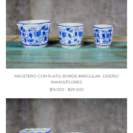
MACETERO CON PLATO, BORDE IRREGULAR , DISEÑO
RAMAS/FLORES
Rango
$
15.000
-
$
29.000
de
precios:
desde
$15.000
hasta
$29.000