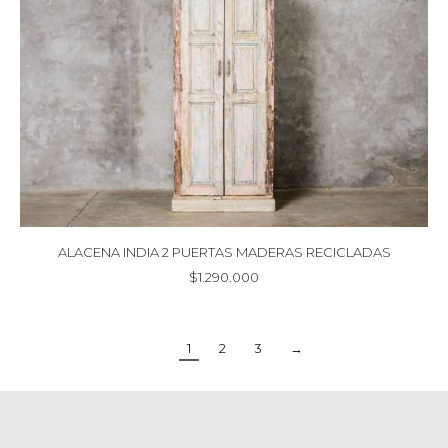
$29.000
hasta
$49.000
ALACENA INDIA 2 PUERTAS MADERAS RECICLADAS
$
1.290.000
1
2
3
→