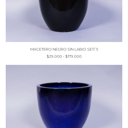
MACETERO NEGRO SIN LABIO SET/ 5
Rango
$
29.000
-
$
179.000
de
precios:
desde
$29.000
hasta
$179.000