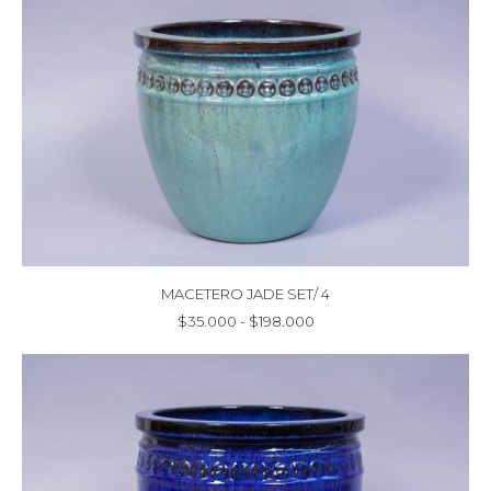
$49.000
hasta
$189.000
MACETERO JADE SET/ 4
Rango
$
35.000
-
$
198.000
de
precios:
desde
$35.000
hasta
$198.000