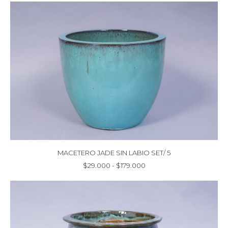
precios:
desde
$29.000
hasta
$179.000
MACETERO JADE SIN LABIO SET/ 5
Rango
$
29.000
-
$
179.000
de
precios:
desde
$29.000
hasta
$179.000