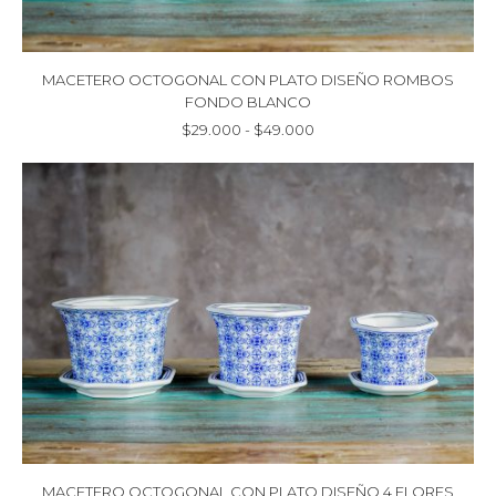
MACETERO OCTOGONAL CON PLATO DISEÑO ROMBOS
FONDO BLANCO
Rango
$
29.000
-
$
49.000
de
precios:
desde
$29.000
hasta
$49.000
MACETERO OCTOGONAL CON PLATO DISEÑO 4 FLORES