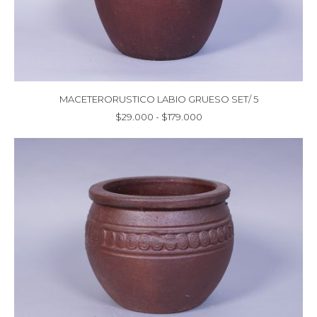
MACETERORUSTICO LABIO GRUESO SET/ 5
Rango
$
29.000
-
$
179.000
de
precios:
desde
$29.000
hasta
$179.000