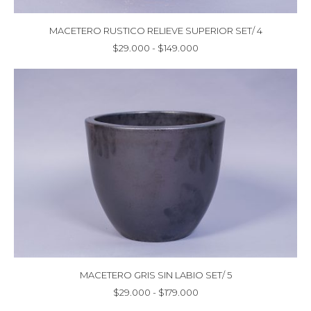
MACETERO RUSTICO RELIEVE SUPERIOR SET/ 4
Rango
$
29.000
-
$
149.000
de
precios:
desde
$29.000
hasta
$149.000
MACETERO GRIS SIN LABIO SET/ 5
Rango
$
29.000
-
$
179.000
de