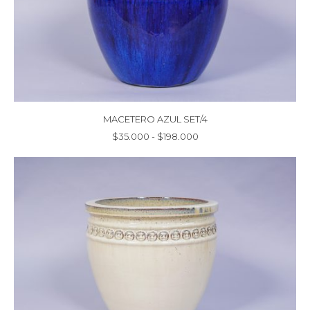
MACETERO AZUL SET/4
Rango
$
35.000
-
$
198.000
de
precios:
desde
$35.000
hasta
$198.000