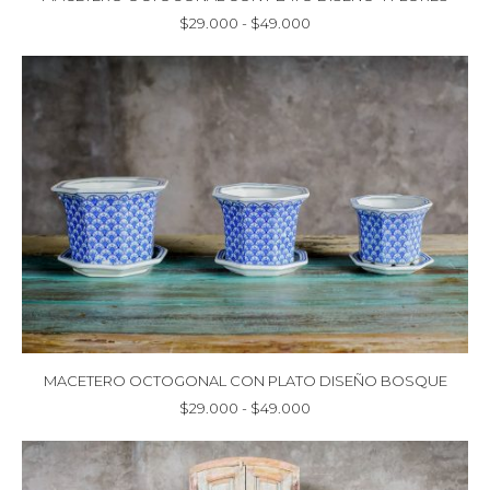
Rango
$
29.000
-
$
49.000
de
precios:
desde
$29.000
hasta
$49.000
MACETERO OCTOGONAL CON PLATO DISEÑO BOSQUE
Rango
$
29.000
-
$
49.000
de
precios:
desde