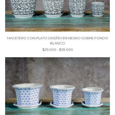
MACETERO CON PLATO DISEÑO EN NEGRO SOBRE FONDO
BLANCO
Rango
$
29.000
-
$
59.000
de
precios:
desde
$29.000
hasta
$59.000