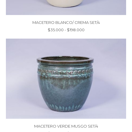
MACETERO BLANCO/ CREMA SET/4
Rango
$
35.000
-
$
198.000
de
precios:
desde
$35.000
hasta
$198.000
MACETERO VERDE MUSGO SET/4