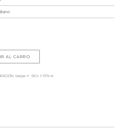
diano
IR AL CARRO
RACIÓN
,
Vasijas
SKU:
J-1574-b
e
rest