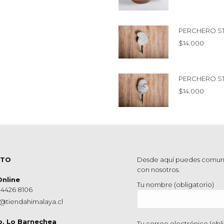
PERCHERO S
$
14.000
PERCHERO S
$
14.000
CTO
Desde aquí puedes comun
con nosotros.
Online
Tu nombre (obligatorio)
 4426 8106
@tiendahimalaya.cl
o, Lo Barnechea
Tu correo electrónico (obli