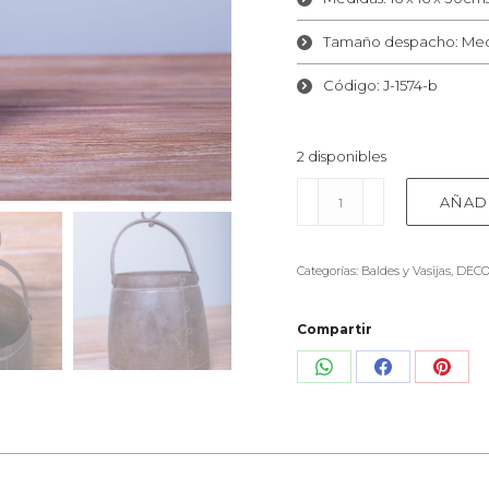
Tamaño despacho: Me
Código: J-1574-b
2 disponibles
Contenedor
AÑAD
antiguo
cantidad
Categorías:
Baldes y Vasijas
,
DECO
Compartir
Share
Share
Shar
on
on
on
WhatsApp
Facebook
Pinte