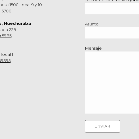
hesa 1500 Local 9 y 10
3 5700
o, Huechuraba
Asunto
nada 239
9 5985
Mensaje
 local 1
89395