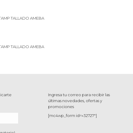
TAMP TALLADO AMEBA
TAMP TALLADO AMEBA
icarte
Ingresa tu correo para recibir las
últimas novedades, ofertas y
promociones
[mc4wp_form id=»32727″]
gatorio)