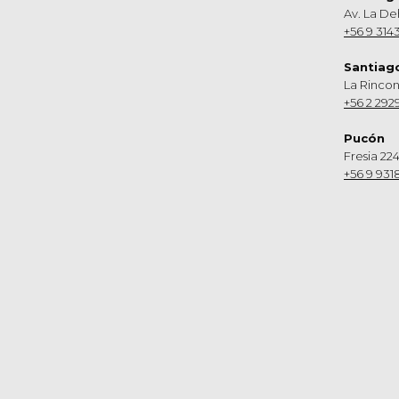
Av. La De
+56 9 314
Santiag
La Rinco
+56 2 292
Pucón
Fresia 224
+56 9 931