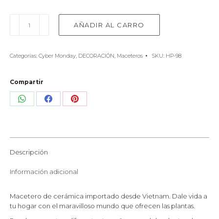
Macetero
AÑADIR AL CARRO
Rustico
Labio
Simple
Categorías:
Cyber Monday
,
DECORACIÓN
,
Maceteros
SKU:
HP-98
Set/
4
cantidad
Compartir
Share
Share
Share
on
on
on
WhatsApp
Facebook
Pinterest
Descripción
Información adicional
Macetero de cerámica importado desde Vietnam. Dale vida a
tu hogar con el maravilloso mundo que ofrecen las plantas.