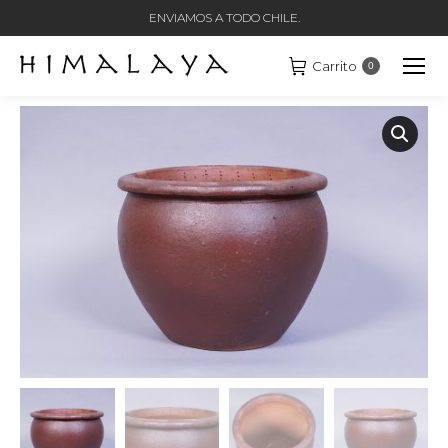
ENVIAMOS A TODO CHILE.
Carrito
0