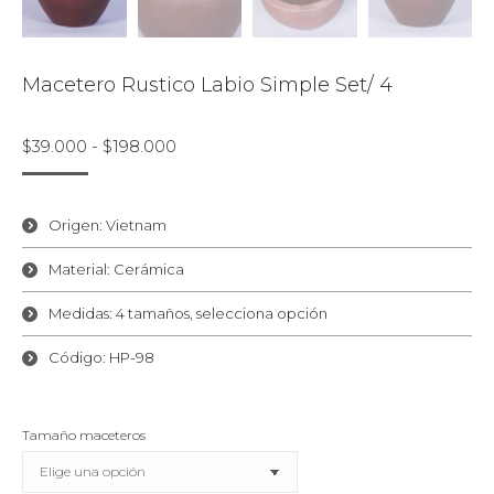
Macetero Rustico Labio Simple Set/ 4
Rango
$
39.000
-
$
198.000
de
precios:
desde
Origen: Vietnam
$39.000
Material: Cerámica
hasta
$198.000
Medidas: 4 tamaños, selecciona opción
Código: HP-98
Tamaño maceteros