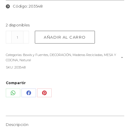
Código: 203548
2 disponibles
Fuente
AÑADIR AL CARRO
redonda
de
madera
Categorías:
Bowls y Fuentes
,
DECORACIÓN
,
Maderas Recicladas
,
MESA Y
con
COCINA
,
Natural
Asa
SKU:
203548
cantidad
Compartir
Share
Share
Share
on
on
on
WhatsApp
Facebook
Pinterest
Descripción