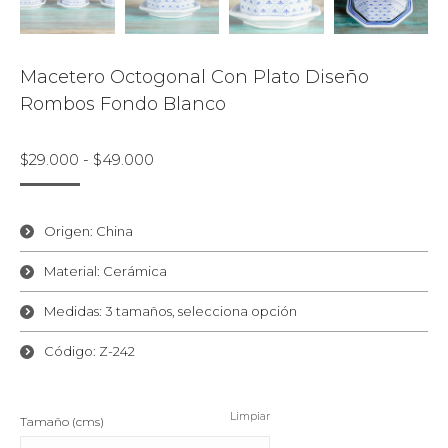
Macetero Octogonal Con Plato Diseño
Rombos Fondo Blanco
Rango
$
29.000
-
$
49.000
de
precios:
desde
Origen: China
$29.000
Material: Cerámica
hasta
$49.000
Medidas: 3 tamaños, selecciona opción
Código: Z-242
Limpiar
Tamaño (cms)