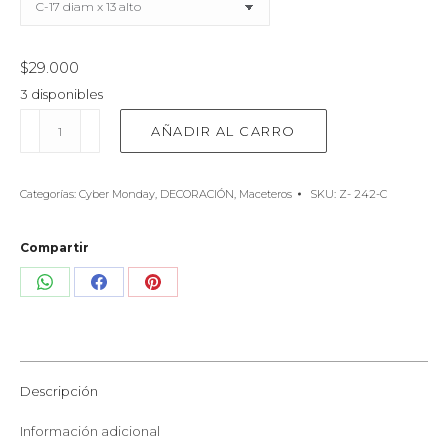
$
29.000
3 disponibles
Macetero
AÑADIR AL CARRO
Octogonal
con
plato
Categorías:
Cyber Monday
,
DECORACIÓN
,
Maceteros
SKU:
Z- 242-C
diseño
Rombos
fondo
Compartir
blanco
cantidad
Share
Share
Share
on
on
on
WhatsApp
Facebook
Pinterest
Descripción
Información adicional