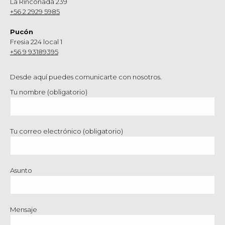
La Rinconada 239
+56 2 2929 5985
Pucón
Fresia 224 local 1
+56 9 93189395
Desde aquí puedes comunicarte con nosotros.
Tu nombre (obligatorio)
Tu correo electrónico (obligatorio)
Asunto
Mensaje