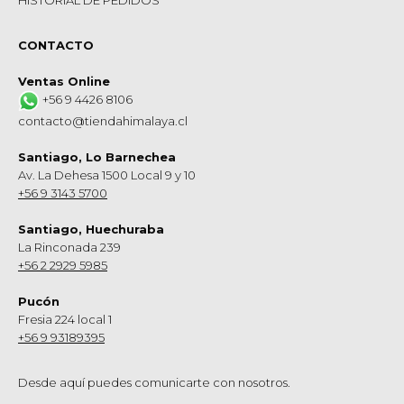
CONTACTO
Ventas Online
+56 9 4426 8106
contacto@tiendahimalaya.cl
Santiago, Lo Barnechea
Av. La Dehesa 1500 Local 9 y 10
+56 9 3143 5700
Santiago, Huechuraba
La Rinconada 239
+56 2 2929 5985
Pucón
Fresia 224 local 1
+56 9 93189395
Desde aquí puedes comunicarte con nosotros.