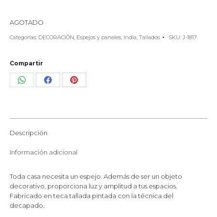
AGOTADO
Categorías:
DECORACIÓN
,
Espejos y paneles
,
India
,
Tallados
SKU:
J-1817
Compartir
Share
Share
Share
on
on
on
WhatsApp
Facebook
Pinterest
Descripción
Información adicional
Toda casa necesita un espejo. Además de ser un objeto
decorativo, proporciona luz y amplitud a tus espacios.
Fabricado en teca tallada pintada con la técnica del
decapado.