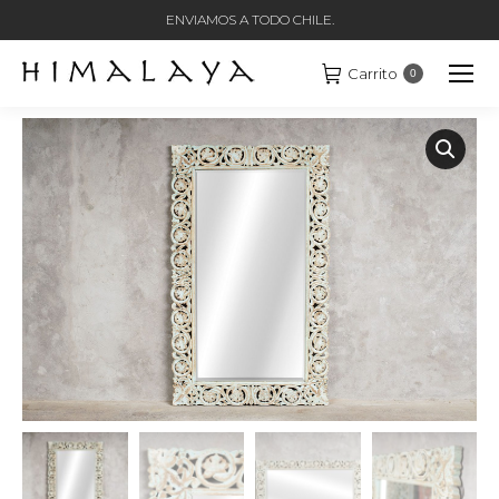
ENVIAMOS A TODO CHILE.
Carrito
0