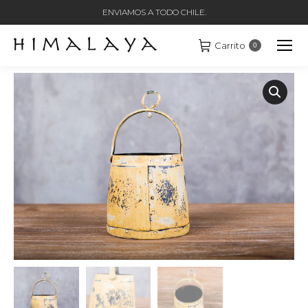
ENVIAMOS A TODO CHILE.
Carrito
0