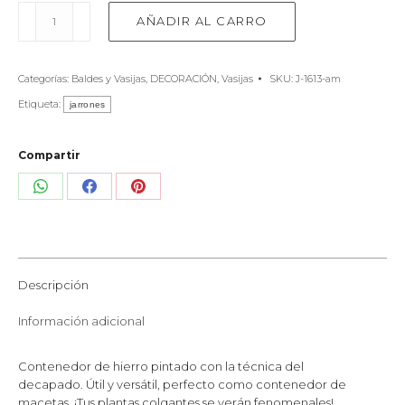
Contenedor
AÑADIR AL CARRO
plantero
amarillo
cantidad
Categorías:
Baldes y Vasijas
,
DECORACIÓN
,
Vasijas
SKU:
J-1613-am
Etiqueta:
jarrones
Compartir
Share
Share
Share
on
on
on
WhatsApp
Facebook
Pinterest
Descripción
Información adicional
Contenedor de hierro pintado con la técnica del
decapado. Útil y versátil, perfecto como contenedor de
macetas. ¡Tus plantas colgantes se verán fenomenales!