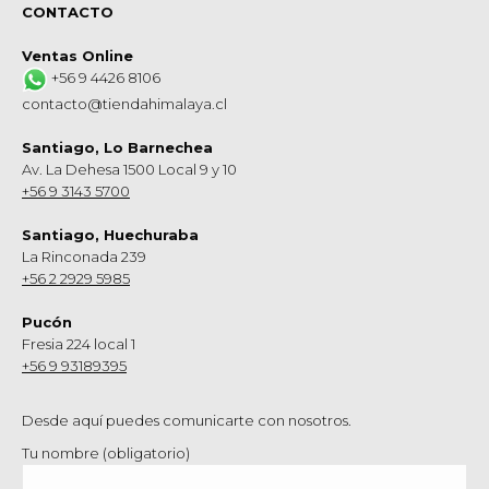
CONTACTO
Ventas Online
+56 9 4426 8106
contacto@tiendahimalaya.cl
Santiago, Lo Barnechea
Av. La Dehesa 1500 Local 9 y 10
+56 9 3143 5700
Santiago, Huechuraba
La Rinconada 239
+56 2 2929 5985
Pucón
Fresia 224 local 1
+56 9 93189395
Desde aquí puedes comunicarte con nosotros.
Tu nombre (obligatorio)