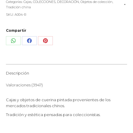
Categorías:
Cajas
,
COLECCIONES
,
DECORACIÓN
,
Objetos de colección
,
Tradición china
SKU:
A004-R
Compartir
Share
Share
Share
on
on
on
WhatsApp
Facebook
Pinterest
Descripción
Valoraciones (3947)
Cajas y objetos de cuerina pintada provenientes de los
mercados tradicionales chinos.
Tradición y estética pensadas para coleccionistas.