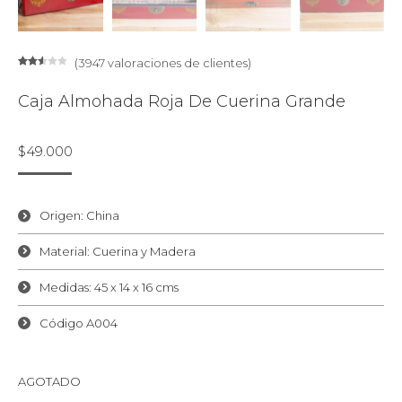
(
3947
valoraciones de clientes)
Valorado
3906
con
Caja Almohada Roja De Cuerina Grande
2.53
de 5
en
base
a
$
49.000
valoraciones
de
clientes
Origen: China
Material: Cuerina y Madera
Medidas: 45 x 14 x 16 cms
Código A
004
AGOTADO