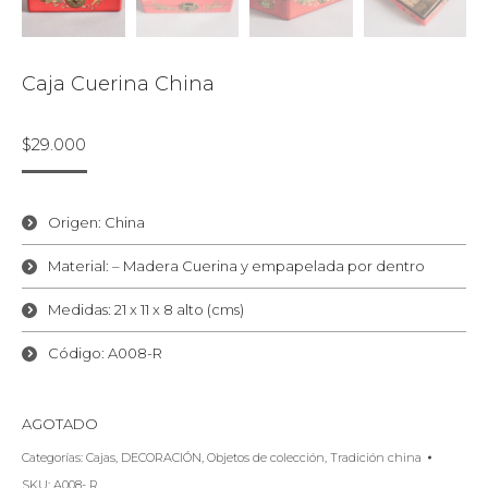
Caja Cuerina China
$
29.000
Origen: China
Material: – Madera Cuerina y empapelada por dentro
Medidas: 21 x 11 x 8 alto (cms)
Código: A008-R
AGOTADO
Categorías:
Cajas
,
DECORACIÓN
,
Objetos de colección
,
Tradición china
SKU:
A008- R