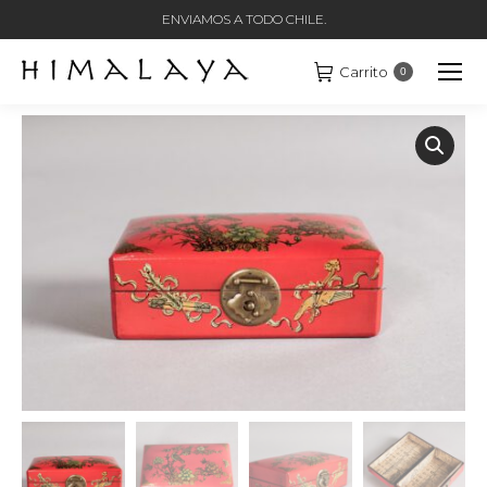
ENVIAMOS A TODO CHILE.
Carrito
0