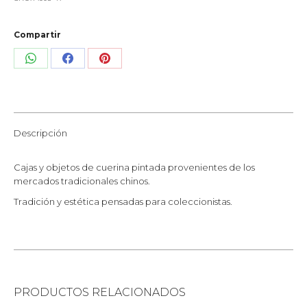
Compartir
Share
Share
Share
on
on
on
WhatsApp
Facebook
Pinterest
Descripción
Cajas y objetos de cuerina pintada provenientes de los
mercados tradicionales chinos.
Tradición y estética pensadas para coleccionistas.
PRODUCTOS RELACIONADOS