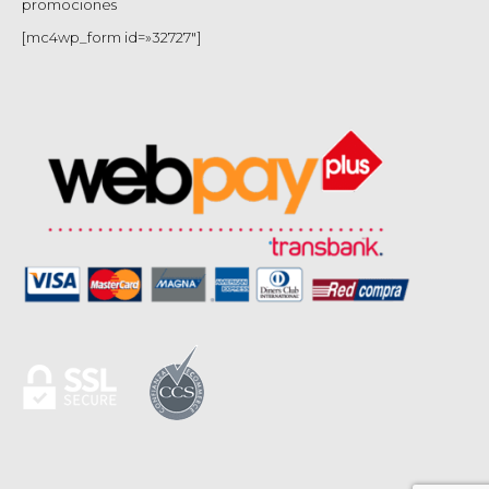
promociones
[mc4wp_form id=»32727″]