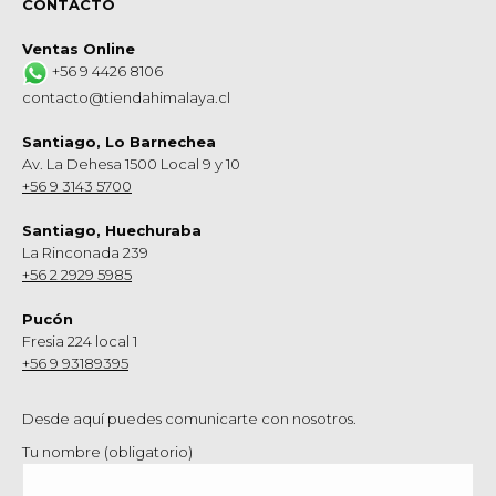
CONTACTO
Ventas Online
+56 9 4426 8106
contacto@tiendahimalaya.cl
Santiago, Lo Barnechea
Av. La Dehesa 1500 Local 9 y 10
+56 9 3143 5700
Santiago, Huechuraba
La Rinconada 239
+56 2 2929 5985
Pucón
Fresia 224 local 1
+56 9 93189395
Desde aquí puedes comunicarte con nosotros.
Tu nombre (obligatorio)