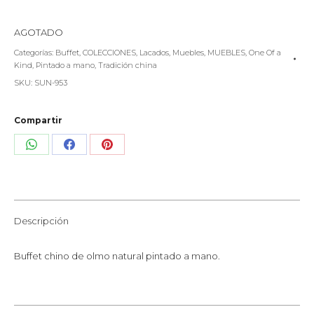
AGOTADO
Categorías:
Buffet
,
COLECCIONES
,
Lacados
,
Muebles
,
MUEBLES
,
One Of a
Kind
,
Pintado a mano
,
Tradición china
SKU:
SUN-953
Compartir
Share
Share
Share
on
on
on
WhatsApp
Facebook
Pinterest
Descripción
Buffet chino de olmo natural pintado a mano.