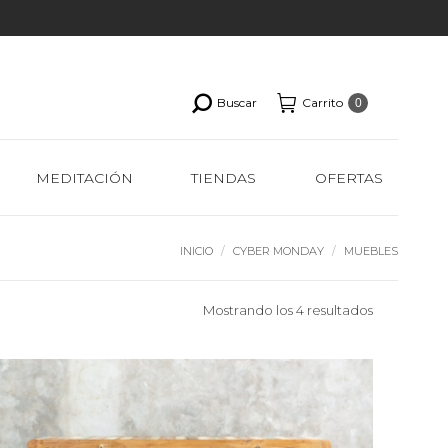
Buscar
Carrito
0
MEDITACIÓN
TIENDAS
OFERTAS
Estás aquí:
INICIO
CYBER MONDAY
MUEBLES
Ordenado
Mostrando los 4 resultados
por
los
últimos