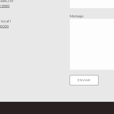
nada 239
9 5985
Mensaje
 local 1
89395