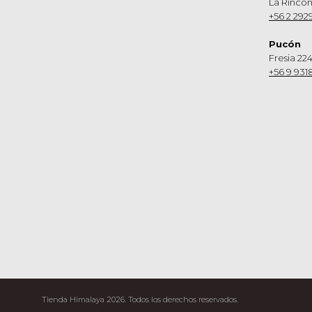
La Rinco
+56 2 292
Pucón
Fresia 224
+56 9 931
Tienda Himalaya 2026. Todos los derechos reservados.