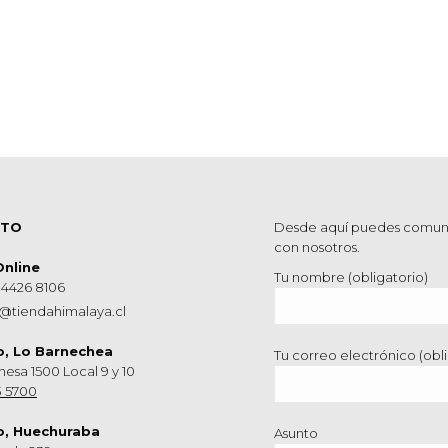
CTO
Desde aquí puedes comun
con nosotros.
Online
Tu nombre (obligatorio)
 4426 8106
@tiendahimalaya.cl
o, Lo Barnechea
Tu correo electrónico (obli
hesa 1500 Local 9 y 10
3 5700
o, Huechuraba
Asunto