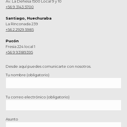
Av. La Dehesa 1500 Local 9 y 10
+56 9 3143 5700
Santiago, Huechuraba
La Rinconada 239
+56 2 2929 5985
Pucón
Fresia 224 local 1
+56 9 93189395
Desde aquí puedes comunicarte con nosotros.
Tu nombre (obligatorio)
Tu correo electrónico (obligatorio)
Asunto