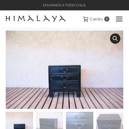
ENVIAMOS A TODO CHILE.
Carrito
0