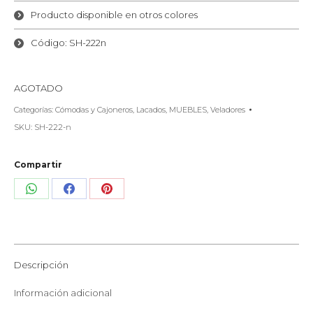
Producto disponible en otros colores
Código: SH-222n
AGOTADO
Categorías:
Cómodas y Cajoneros
,
Lacados
,
MUEBLES
,
Veladores
SKU:
SH-222-n
Compartir
Share
Share
Share
on
on
on
WhatsApp
Facebook
Pinterest
Descripción
Información adicional