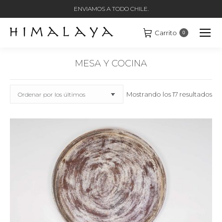
ENVIAMOS A TODO CHILE.
Carrito
0
MESA Y COCINA
Estás aquí:
Or
Mostrando los 17 resultados
po
los
últ