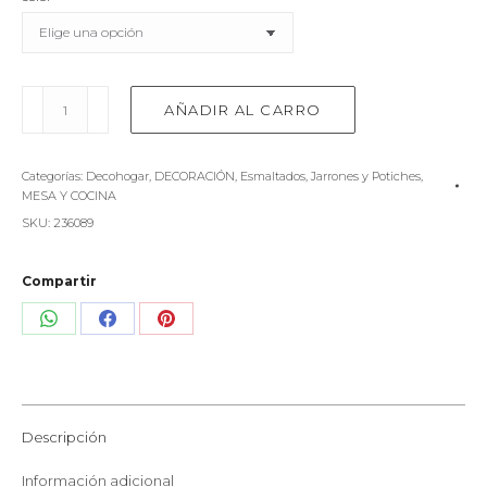
Pocillo
AÑADIR AL CARRO
pintado
a
mano
Categorías:
Decohogar
,
DECORACIÓN
,
Esmaltados
,
Jarrones y Potiches
,
cantidad
MESA Y COCINA
SKU:
236089
Compartir
Share
Share
Share
on
on
on
WhatsApp
Facebook
Pinterest
Descripción
Información adicional