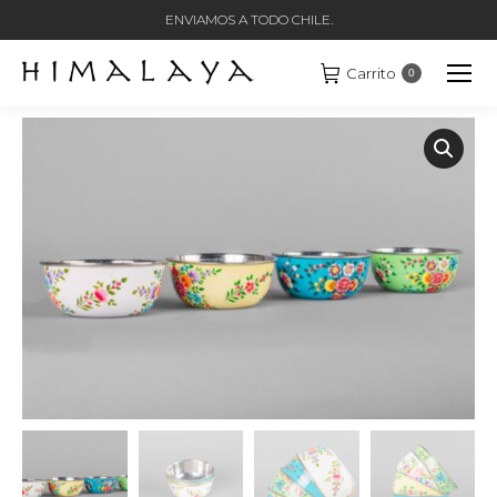
ENVIAMOS A TODO CHILE.
Carrito
0