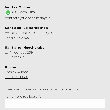
Ventas Online
+56 9 4426 8106
contacto@tiendahimalaya.cl
Santiago, Lo Barnechea
Av. La Dehesa 1500 Local 9 y 10
+56 9 3143 5700
Santiago, Huechuraba
La Rinconada 239
+56 2 2929 5985
Pucón
Fresia 224 local 1
+56 9 93189395
Desde aquí puedes comunicarte con nosotros.
Tu nombre (obligatorio)