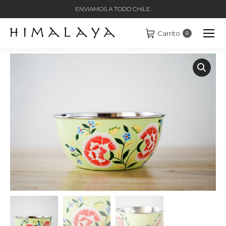
ENVIAMOS A TODO CHILE.
Carrito
0