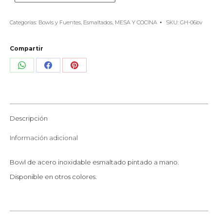
Categorías:
Bowls y Fuentes
,
Esmaltados
,
MESA Y COCINA
SKU:
GH-06bv
Compartir
Share
Share
Share
on
on
on
WhatsApp
Facebook
Pinterest
Descripción
Información adicional
Bowl de acero inoxidable esmaltado pintado a mano.
Disponible en otros colores.