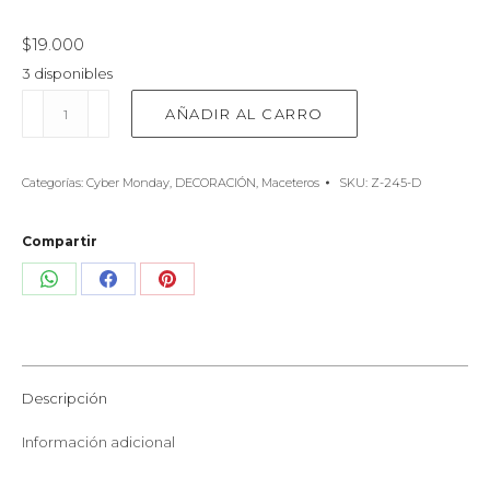
$
19.000
3 disponibles
Macetero
AÑADIR AL CARRO
con
plato
Diseño
Categorías:
Cyber Monday
,
DECORACIÓN
,
Maceteros
SKU:
Z-245-D
Ramas
Verticales
cantidad
Compartir
Share
Share
Share
on
on
on
WhatsApp
Facebook
Pinterest
Descripción
Información adicional