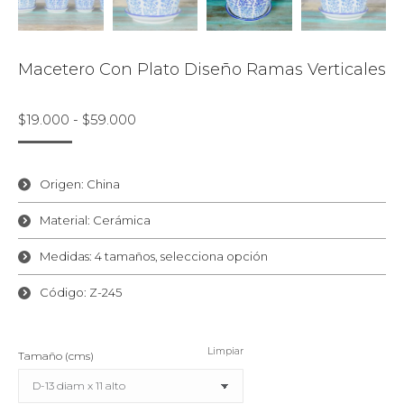
Macetero Con Plato Diseño Ramas Verticales
Rango
$
19.000
-
$
59.000
de
precios:
desde
Origen: China
$19.000
Material: Cerámica
hasta
$59.000
Medidas: 4 tamaños, selecciona opción
Código: Z-245
Limpiar
Tamaño (cms)