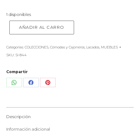
1 disponibles
AÑADIR AL CARRO
Categorías:
COLECCIONES
,
Cómodas y Cajoneros
,
Lacados
,
MUEBLES
SKU:
SI-844
Compartir
Share
Share
Share
on
on
on
WhatsApp
Facebook
Pinterest
Descripción
Información adicional