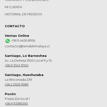
MI CUENTA
HISTORIAL DE PEDIDOS
CONTACTO
Ventas Online
+56 9 4426 8106
contacto@tiendahimalaya.cl
Santiago, Lo Barnechea
Av. La Dehesa 1500 Local 9 y 10
+56 9 3143 5700
Santiago, Huechuraba
La Rinconada 239
+56 2 2929 5985
Pucón
Fresia 224 local 1
+56 9 93189395