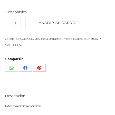
3 disponibles
Mesa
AÑADIR AL CARRO
redonda
madera
y
Categorías:
COLECCIONES
,
India
,
Industrial
,
Mesas
,
MUEBLES
,
Natural
fierro
/
SKU:
J-1786a
grande
cantidad
Compartir
Share
Share
Share
on
on
on
WhatsApp
Facebook
Pinterest
Descripción
Información adicional