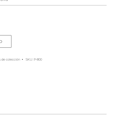
O
 de colección
SKU:
P-800
e
rest