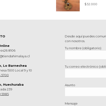
$
32.000
CTO
Desde aquí puedes comun
con nosotros.
Online
Tu nombre (obligatorio)
 4426 8106
@tiendahimalaya.cl
o, Lo Barnechea
Tu correo electrónico (obli
hesa 1500 Local 9 y 10
3 5700
o, Huechuraba
Asunto
nada 239
9 5985
Mensaje