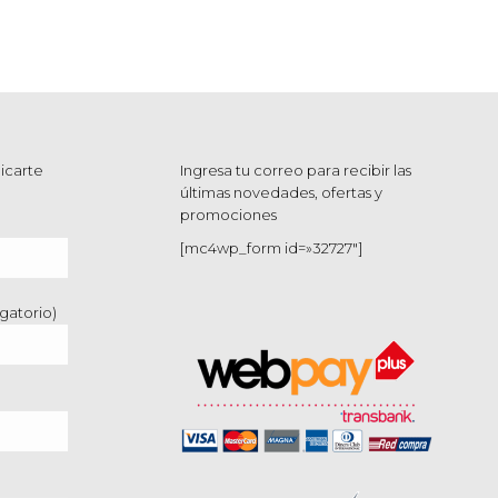
icarte
Ingresa tu correo para recibir las
últimas novedades, ofertas y
promociones
[mc4wp_form id=»32727″]
gatorio)