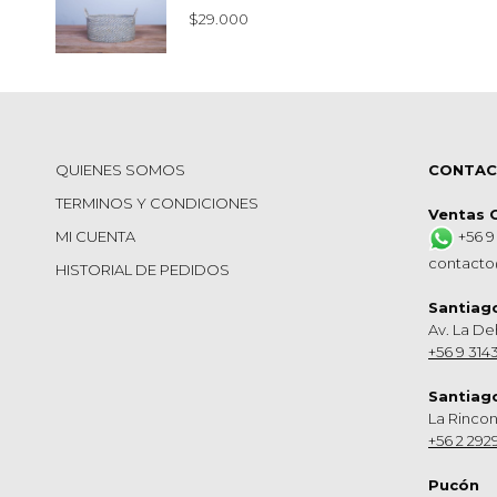
$
29.000
QUIENES SOMOS
CONTA
TERMINOS Y CONDICIONES
Ventas 
MI CUENTA
+56 9
contacto
HISTORIAL DE PEDIDOS
Santiag
Av. La De
+56 9 314
Santiag
La Rinco
+56 2 292
Pucón