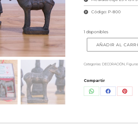
Código: P-800
1 disponibles
AÑADIR AL CARR
Categorías:
DECORACIÓN
,
Figuras
Compartir
Share
Share
Shar
on
on
on
WhatsApp
Facebook
Pinte