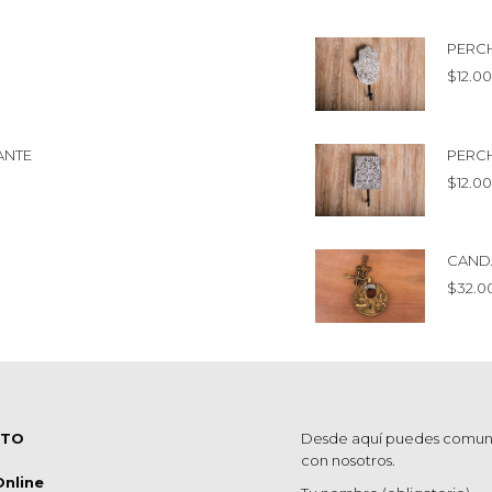
PERC
$
12.0
ANTE
PERC
$
12.0
CAND
$
32.0
CTO
Desde aquí puedes comun
con nosotros.
Online