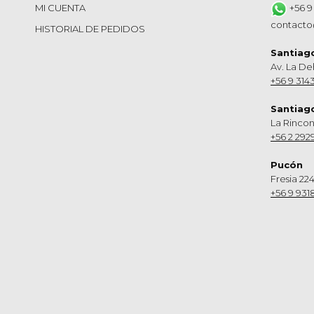
MI CUENTA
+56 9
contacto
HISTORIAL DE PEDIDOS
Santiag
Av. La De
+56 9 314
Santiag
La Rinco
+56 2 292
Pucón
Fresia 224
+56 9 931