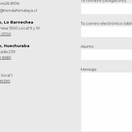
Tu nombre (obligatorio)
 4426 8106
@tiendahimalaya.cl
o, Lo Barnechea
Tu correo electrónico (obli
hesa 1500 Local 9 y 10
3 5700
o, Huechuraba
Asunto
nada 239
9 5985
Mensaje
 local 1
89395