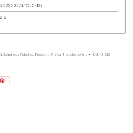
 X 25 X 25 ALTO (CMS)
216
N
,
Jarrones y Potiches
,
Porcelana China
,
Tradición china
SKU:
Z-216
Share
on
book
Pinterest