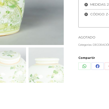
MEDIDAS: 25
CÓDIGO: Z-
AGOTADO
Categorías:
DECORACIÓ
Compartir
Share
Share
on
on
WhatsApp
Face