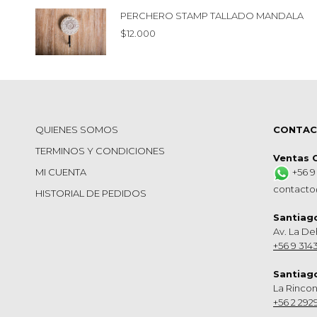
PERCHERO STAMP TALLADO MANDALA
$
12.000
QUIENES SOMOS
CONTA
TERMINOS Y CONDICIONES
Ventas 
MI CUENTA
+56 9
contacto
HISTORIAL DE PEDIDOS
Santiag
Av. La De
+56 9 314
Santiag
La Rinco
+56 2 292