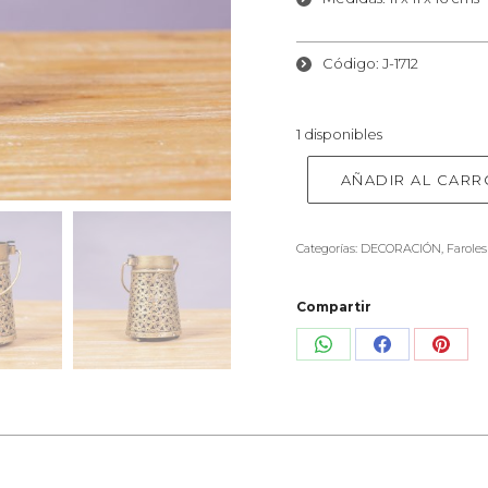
Código: J-1712
1 disponibles
AÑADIR AL CARR
Categorías:
DECORACIÓN
,
Faroles
Compartir
Share
Share
Shar
on
on
on
WhatsApp
Facebook
Pinte