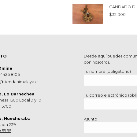
CANDADO DI
$
32.000
CTO
Desde aquí puedes comun
con nosotros.
Online
Tu nombre (obligatorio)
 4426 8106
@tiendahimalaya.cl
o, Lo Barnechea
Tu correo electrónico (obli
hesa 1500 Local 9 y 10
3 5700
o, Huechuraba
Asunto
nada 239
9 5985