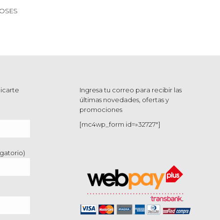
OSES
icarte
Ingresa tu correo para recibir las
últimas novedades, ofertas y
promociones
[mc4wp_form id=»32727″]
gatorio)