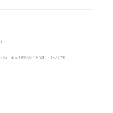
O
 y Guirnaldas
,
TERRAZA Y JARDÍN
SKU:
J-1712
e
rest