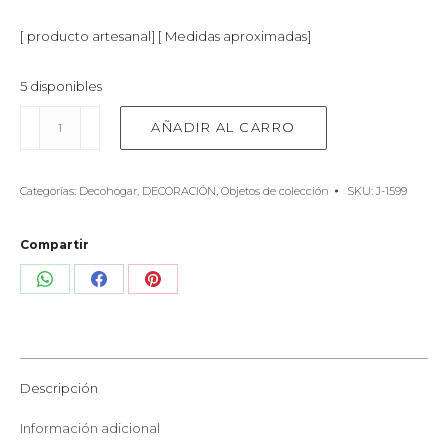
[ producto artesanal] [ Medidas aproximadas]
5 disponibles
Cucharón
AÑADIR AL CARRO
Antiguo
de
Metal
Categorías:
Decohogar
,
DECORACIÓN
,
Objetos de colección
SKU:
J-1599
cantidad
Compartir
Share
Share
Share
on
on
on
WhatsApp
Facebook
Pinterest
Descripción
Información adicional