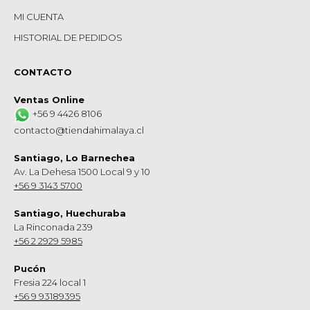
MI CUENTA
HISTORIAL DE PEDIDOS
CONTACTO
Ventas Online
+56 9 4426 8106
contacto@tiendahimalaya.cl
Santiago, Lo Barnechea
Av. La Dehesa 1500 Local 9 y 10
+56 9 3143 5700
Santiago, Huechuraba
La Rinconada 239
+56 2 2929 5985
Pucón
Fresia 224 local 1
+56 9 93189395