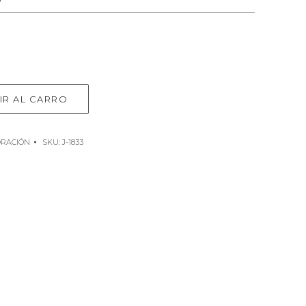
IR AL CARRO
RACIÓN
SKU:
J-1833
e
rest