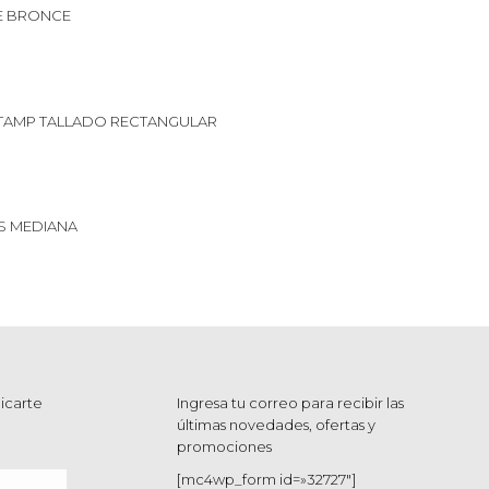
E BRONCE
TAMP TALLADO RECTANGULAR
S MEDIANA
icarte
Ingresa tu correo para recibir las
últimas novedades, ofertas y
promociones
[mc4wp_form id=»32727″]