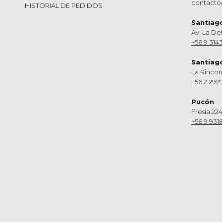
contacto
HISTORIAL DE PEDIDOS
Santiag
Av. La De
+56 9 314
Santiag
La Rinco
+56 2 292
Pucón
Fresia 224
+56 9 931