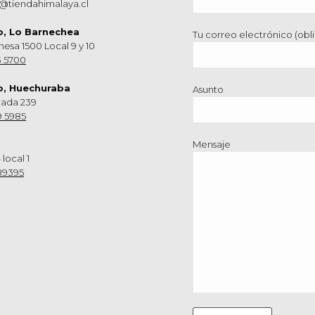
@tiendahimalaya.cl
o, Lo Barnechea
Tu correo electrónico (obli
hesa 1500 Local 9 y 10
3 5700
o, Huechuraba
Asunto
nada 239
9 5985
Mensaje
 local 1
89395