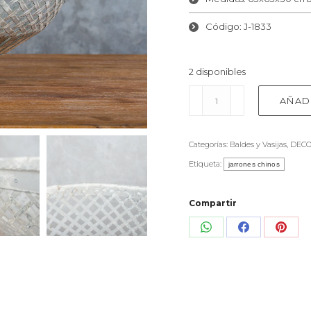
Código: J-1833
2 disponibles
Contenedor
AÑAD
con
Base
y
Categorías:
Baldes y Vasijas
,
DECO
Manillas
cantidad
Etiqueta:
jarrones chinos
Compartir
Share
Share
Shar
on
on
on
WhatsApp
Facebook
Pinte