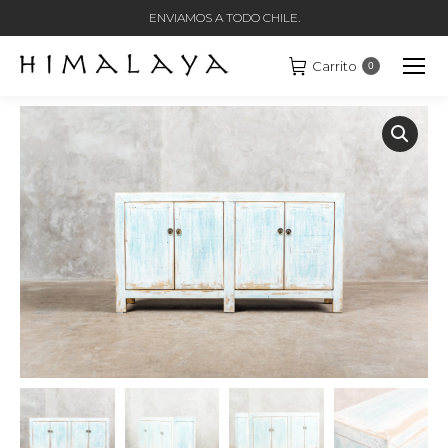
ENVIAMOS A TODO CHILE.
Carrito
0