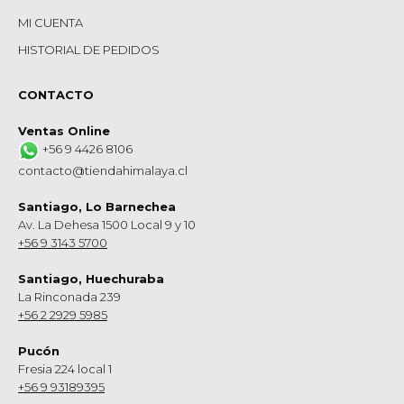
MI CUENTA
HISTORIAL DE PEDIDOS
CONTACTO
Ventas Online
+56 9 4426 8106
contacto@tiendahimalaya.cl
Santiago, Lo Barnechea
Av. La Dehesa 1500 Local 9 y 10
+56 9 3143 5700
Santiago, Huechuraba
La Rinconada 239
+56 2 2929 5985
Pucón
Fresia 224 local 1
+56 9 93189395