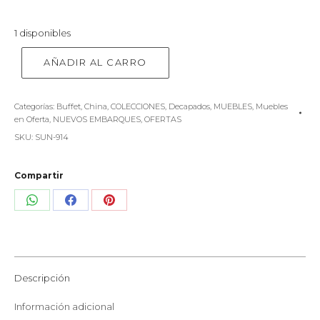
1 disponibles
AÑADIR AL CARRO
Categorías:
Buffet
,
China
,
COLECCIONES
,
Decapados
,
MUEBLES
,
Muebles
en Oferta
,
NUEVOS EMBARQUES
,
OFERTAS
SKU:
SUN-914
Compartir
Share
Share
Share
on
on
on
WhatsApp
Facebook
Pinterest
Descripción
Información adicional