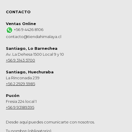
CONTACTO
Ventas Online
+56 9 4426 8106
contacto@tiendahimalaya.cl
Santiago, Lo Barnechea
Av. La Dehesa 1500 Local 9 y 10
+56 9 3143 5700
Santiago, Huechuraba
La Rinconada 239
+56 2 2929 5985
Pucón
Fresia 224 local 1
+56 9 93189395
Desde aquí puedes comunicarte con nosotros.
Tu nombre (obligatorio)