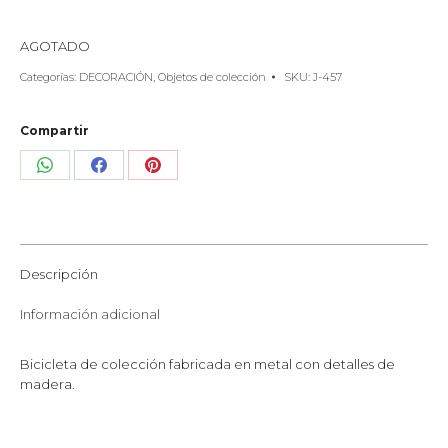
AGOTADO
Categorías:
DECORACIÓN
,
Objetos de colección
SKU:
J-457
Compartir
Share
Share
Share
on
on
on
WhatsApp
Facebook
Pinterest
Descripción
Información adicional
Bicicleta de colección fabricada en metal con detalles de
madera.