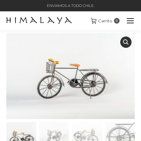
ENVIAMOS A TODO CHILE.
Carrito
0