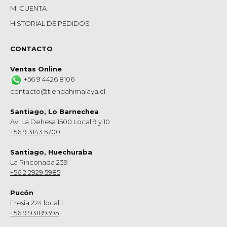
MI CUENTA
HISTORIAL DE PEDIDOS
CONTACTO
Ventas Online
+56 9 4426 8106
contacto@tiendahimalaya.cl
Santiago, Lo Barnechea
Av. La Dehesa 1500 Local 9 y 10
+56 9 3143 5700
Santiago, Huechuraba
La Rinconada 239
+56 2 2929 5985
Pucón
Fresia 224 local 1
+56 9 93189395