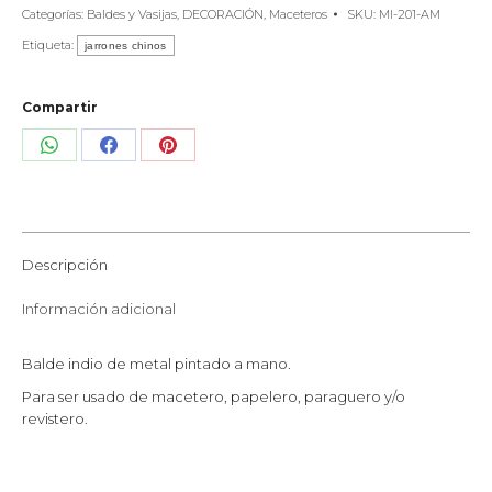
Categorías:
Baldes y Vasijas
,
DECORACIÓN
,
Maceteros
SKU:
MI-201-AM
Etiqueta:
jarrones chinos
Compartir
Share
Share
Share
on
on
on
WhatsApp
Facebook
Pinterest
Descripción
Información adicional
Balde indio de metal pintado a mano.
Para ser usado de macetero, papelero, paraguero y/o
revistero.