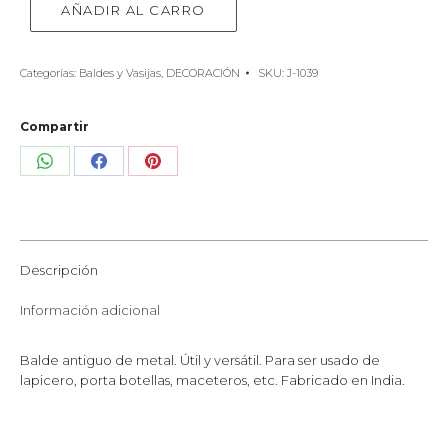
AÑADIR AL CARRO
Categorías:
Baldes y Vasijas
,
DECORACIÓN
SKU:
J-1039
Compartir
Share
Share
Share
on
on
on
WhatsApp
Facebook
Pinterest
Descripción
Información adicional
Balde antiguo de metal. Útil y versátil. Para ser usado de
lapicero, porta botellas, maceteros, etc. Fabricado en India.