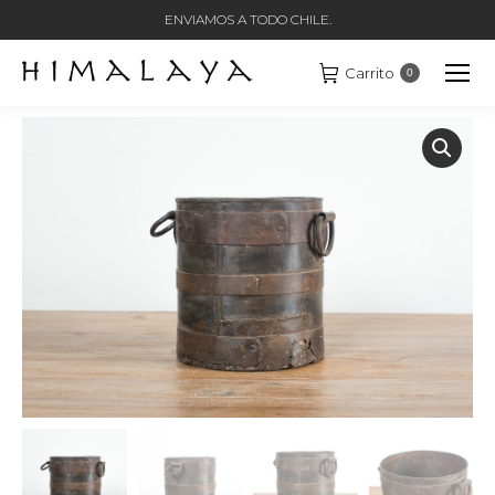
ENVIAMOS A TODO CHILE.
Carrito
0