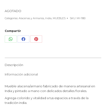
AGOTADO
Categorías:
Alacenas y Armarios
,
India
,
MUEBLES
SKU:
MI-1180
Compartir
Share
Share
Share
on
on
on
WhatsApp
Facebook
Pinterest
Descripción
Información adicional
Mueble alacena/armario fabricado de manera artesanal en
India y pintado a mano con delicados detalles florales.
Agrega colorido y vitalidad a tus espacios a través de la
tradición india.