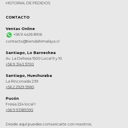
HISTORIAL DE PEDIDOS
CONTACTO
Ventas Online
+56 9 4426 8106
contacto@tiendahimalaya.cl
Santiago, Lo Barnechea
Av. La Dehesa 1500 Local 9 y 10
+56 9 3143 5700
Santiago, Huechuraba
La Rinconada 239
+56 2 2929 5985
Pucón
Fresia 224 local 1
+56 9 93189395
Desde aquí puedes comunicarte con nosotros.