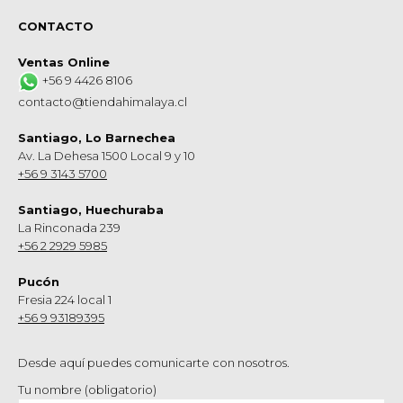
CONTACTO
Ventas Online
+56 9 4426 8106
contacto@tiendahimalaya.cl
Santiago, Lo Barnechea
Av. La Dehesa 1500 Local 9 y 10
+56 9 3143 5700
Santiago, Huechuraba
La Rinconada 239
+56 2 2929 5985
Pucón
Fresia 224 local 1
+56 9 93189395
Desde aquí puedes comunicarte con nosotros.
Tu nombre (obligatorio)