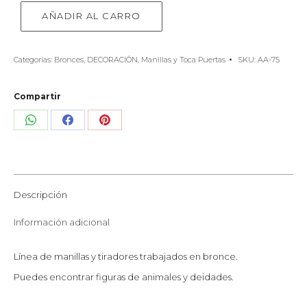
AÑADIR AL CARRO
Categorías:
Bronces
,
DECORACIÓN
,
Manillas y Toca Puertas
SKU:
AA-75
Compartir
Share
Share
Share
on
on
on
WhatsApp
Facebook
Pinterest
Descripción
Información adicional
Línea de manillas y tiradores trabajados en bronce.
Puedes encontrar figuras de animales y deidades.