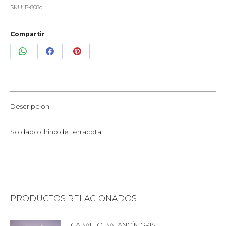
SKU:
P-808d
Compartir
Share
Share
Share
on
on
on
WhatsApp
Facebook
Pinterest
Descripción
Soldado chino de terracota.
PRODUCTOS RELACIONADOS
CABALLO BALANCÍN GRIS