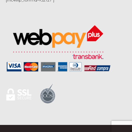
[mc4wp_form id=»32727″]