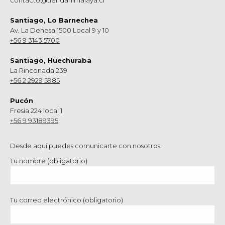
contacto@tiendahimalaya.cl
Santiago, Lo Barnechea
Av. La Dehesa 1500 Local 9 y 10
+56 9 3143 5700
Santiago, Huechuraba
La Rinconada 239
+56 2 2929 5985
Pucón
Fresia 224 local 1
+56 9 93189395
Desde aquí puedes comunicarte con nosotros.
Tu nombre (obligatorio)
Tu correo electrónico (obligatorio)