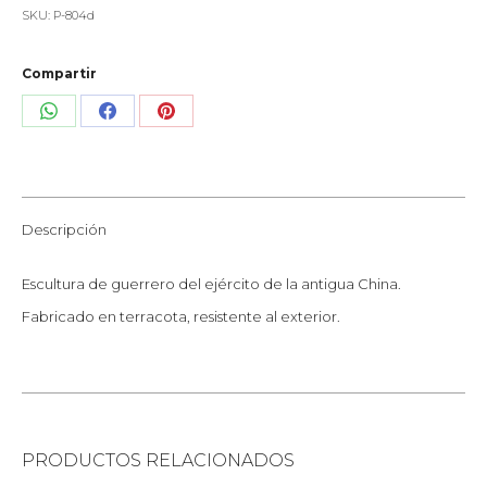
SKU:
P-804d
Compartir
Share
Share
Share
on
on
on
WhatsApp
Facebook
Pinterest
Descripción
Escultura de guerrero del ejército de la antigua China.
Fabricado en terracota, resistente al exterior.
PRODUCTOS RELACIONADOS