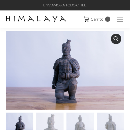
ENVIAMOS A TODO CHILE.
Carrito
0