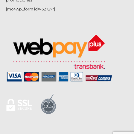
promociones
[mc4wp_form id=»32727″]