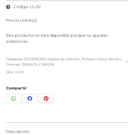
Código: LS-02
Precio Unitario]
Este producto no está disponible porque no quedan
existencias.
Categorías:
DECORACIÓN
,
Objetos de colección
,
Pintado a mano
,
Remos y
Timones
,
TERRAZA Y JARDÍN
SKU:
LS-02
Compartir
Share
Share
Share
on
on
on
WhatsApp
Facebook
Pinterest
Descripción