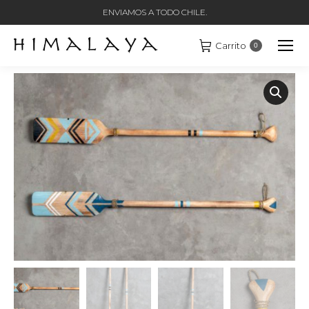
ENVIAMOS A TODO CHILE.
Carrito
0