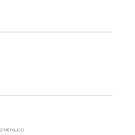
rest
EZ METÁLICO