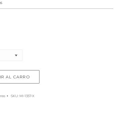
s
IR AL CARRO
ras
SKU:
MI-1357-X
e