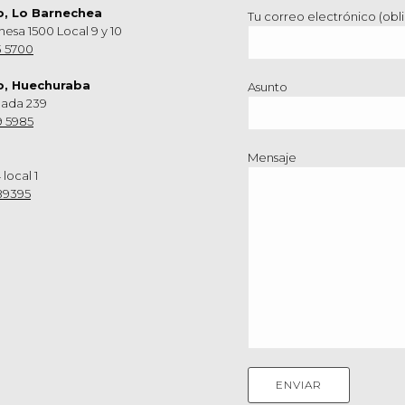
o, Lo Barnechea
Tu correo electrónico (obli
hesa 1500 Local 9 y 10
3 5700
o, Huechuraba
Asunto
nada 239
9 5985
Mensaje
 local 1
89395