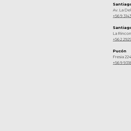
Santiag
Av. La De
+56 9 314
Santiag
La Rinco
+56 2 292
Pucón
Fresia 224
+56 9 931