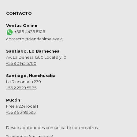
CONTACTO
Ventas Online
+56 9 4426 8106
contacto@tiendahimalaya.cl
Santiago, Lo Barnechea
Av. La Dehesa 1500 Local 9 y 10
+56 9 3143 5700
Santiago, Huechuraba
La Rinconada 239
+56 2 2929 5985
Pucón
Fresia 224 local 1
+56 9 93189395
Desde aquí puedes comunicarte con nosotros.
Tu nombre (obligatorio)