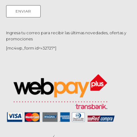
Ingresa tu correo para recibir las últimas novedades, ofertas y
promociones
[mc4wp_form id=»32727″]