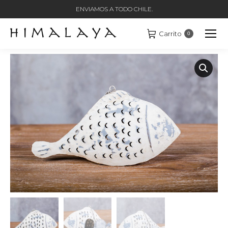
ENVIAMOS A TODO CHILE.
Carrito
0