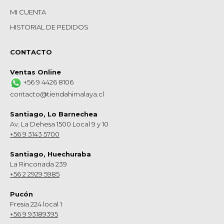
MI CUENTA
HISTORIAL DE PEDIDOS
CONTACTO
Ventas Online
+56 9 4426 8106
contacto@tiendahimalaya.cl
Santiago, Lo Barnechea
Av. La Dehesa 1500 Local 9 y 10
+56 9 3143 5700
Santiago, Huechuraba
La Rinconada 239
+56 2 2929 5985
Pucón
Fresia 224 local 1
+56 9 93189395