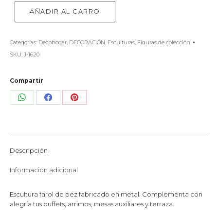
AÑADIR AL CARRO
Categorías:
Decohogar
,
DECORACIÓN
,
Esculturas
,
Figuras de colección
SKU:
J-1620
Compartir
Share
Share
Share
on
on
on
WhatsApp
Facebook
Pinterest
Descripción
Información adicional
Escultura farol de pez fabricado en metal. Complementa con
alegría tus buffets, arrimos, mesas auxiliares y terraza.