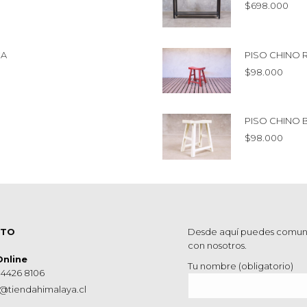
$
698.000
CA
PISO CHINO 
$
98.000
PISO CHINO
$
98.000
CTO
Desde aquí puedes comun
con nosotros.
Online
Tu nombre (obligatorio)
 4426 8106
@tiendahimalaya.cl