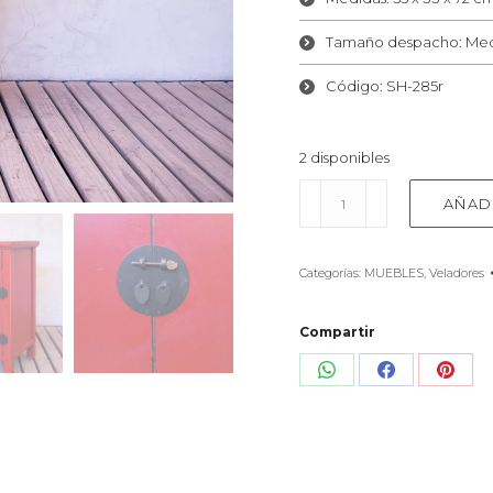
Tamaño despacho: Me
Código: SH-285r
2 disponibles
Velador
AÑAD
rojo
cantidad
Categorías:
MUEBLES
,
Veladores
Compartir
Share
Share
Shar
on
on
on
WhatsApp
Facebook
Pinte