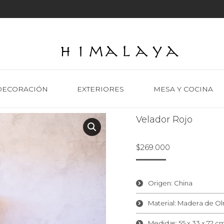
DECORACIÓN
EXTERIORES
MESA Y COCINA
Velador Rojo
$
269.000
Origen: China
Material: Madera de O
Medidas: 55 x 33 x 72 c