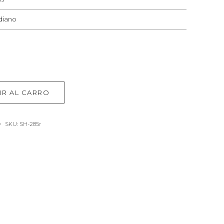
diano
IR AL CARRO
SKU:
SH-285r
e
rest