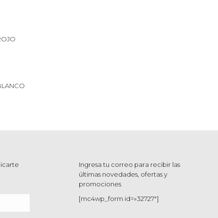
ROJO
 BLANCO
icarte
Ingresa tu correo para recibir las
últimas novedades, ofertas y
promociones
[mc4wp_form id=»32727″]