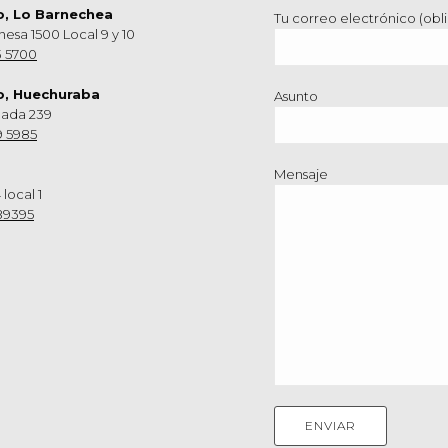
o, Lo Barnechea
Tu correo electrónico (obli
hesa 1500 Local 9 y 10
3 5700
o, Huechuraba
Asunto
nada 239
9 5985
Mensaje
 local 1
89395