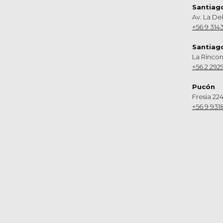
Santiag
Av. La De
+56 9 314
Santiag
La Rinco
+56 2 292
Pucón
Fresia 224
+56 9 931