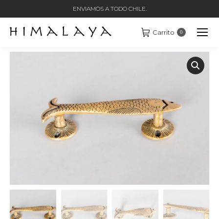
ENVIAMOS A TODO CHILE.
Carrito
0