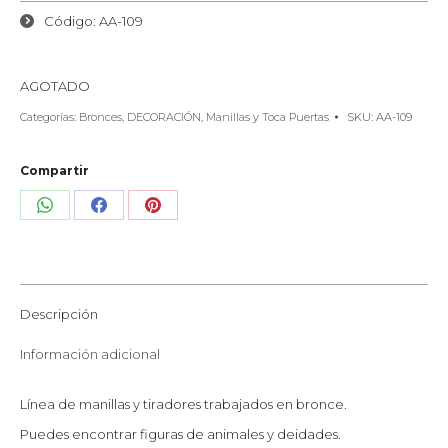
Código: AA-109
AGOTADO
Categorías:
Bronces
,
DECORACIÓN
,
Manillas y Toca Puertas
SKU:
AA-109
Compartir
Share
Share
Share
on
on
on
WhatsApp
Facebook
Pinterest
Descripción
Información adicional
Línea de manillas y tiradores trabajados en bronce.
Puedes encontrar figuras de animales y deidades.