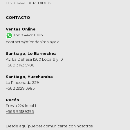
HISTORIAL DE PEDIDOS
CONTACTO
Ventas Online
+56 9 4426 8106
contacto@tiendahimalaya.cl
Santiago, Lo Barnechea
Av. La Dehesa 1500 Local 9 y 10
+56 9 3143 5700
Santiago, Huechuraba
La Rinconada 239
+56 2 2929 5985
Pucón
Fresia 224 local 1
+56 9 93189395
Desde aquí puedes comunicarte con nosotros.