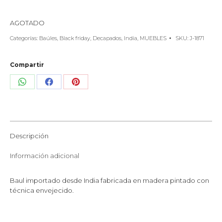
AGOTADO
Categorías:
Baúles
,
Black friday
,
Decapados
,
India
,
MUEBLES
SKU:
J-1871
Compartir
Share
Share
Share
on
on
on
WhatsApp
Facebook
Pinterest
Descripción
Información adicional
Baul importado desde India fabricada en madera pintado con
técnica envejecido.