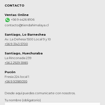
CONTACTO
Ventas Online
+56 9 4426 8106
contacto@tiendahimalaya.cl
Santiago, Lo Barnechea
Av. La Dehesa 1500 Local 9 y 10
+56 9 3143 5700
Santiago, Huechuraba
La Rinconada 239
+56 2 2929 5985
Pucón
Fresia 224 local 1
+56 9 93189395
Desde aquí puedes comunicarte con nosotros.
Tu nombre (obligatorio)